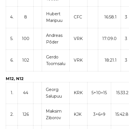
Hubert
4.
8
CFC
16:58.1
3
Maripuu
Andreas
5.
100
VRK
17:09.0
3
Põder
Gerdo
6.
102
VRK
18:21.1
3
Toomsalu
M12, N12
Georg
1.
44
KRK
5+10=15
15:33.2
Salupuu
Maksim
2.
126
KJK
3+6=9
15:42.8
Ziborov