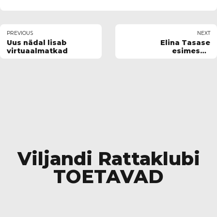
PREVIOUS
NEXT
Uus nädal lisab
Elina Tasase
virtuaalmatkad
esimesed
kõrgetasemelised
võistlused
Viljandi Rattaklubi
TOETAVAD