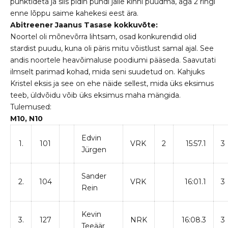
punktideta ja siis pidin pundi jalle kinni püüdma, aga 2 ringi
enne lõppu saime kahekesi eest ära.
Abitreener Jaanus Tasase kokkuvõte:
Noortel oli mõnevõrra lihtsam, osad konkurendid olid
stardist puudu, kuna oli päris mitu võistlust samal ajal. See
andis noortele heavõimaluse poodiumi pääseda. Saavutati
ilmselt parimad kohad, mida seni suudetud on. Kahjuks
Kristel eksis ja see on ehe näide sellest, mida üks eksimus
teeb, üldvõidu võib üks eksimus maha mängida.
Tulemused:
M10, N10
Edvin
1.
101
VRK
2
15:57.1
3
Jürgen
Sander
2.
104
VRK
16:01.1
3
Rein
Kevin
3.
127
NRK
16:08.3
3
Teeäär