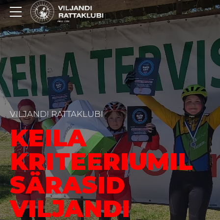
VILJANDI RATTAKLUBI
KEILA
KRITEERIUMIL
SÄRASID
VILJANDI