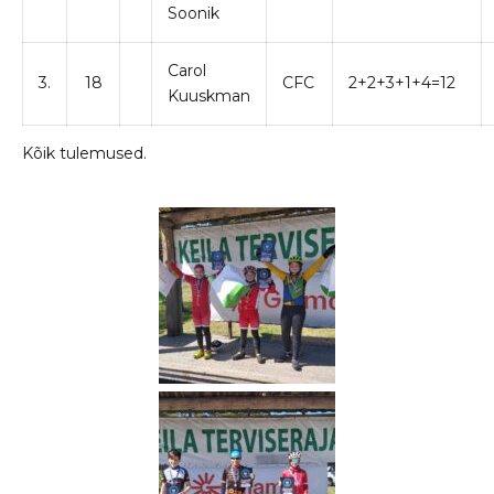
Soonik
Carol
3.
18
CFC
2+2+3+1+4=12
Kuuskman
Kõik tulemused.