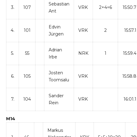
Sebastian
3.
107
VRK
2+4=6
15:50.7
Ant
Edvin
4.
101
VRK
2
15:57.1
Jürgen
Adrian
5.
55
NRK
1
15:59.4
Irbe
Josten
6.
105
VRK
15:58.8
Toomsalu
Sander
7.
104
VRK
16:01.1
Rein
M14
Markus