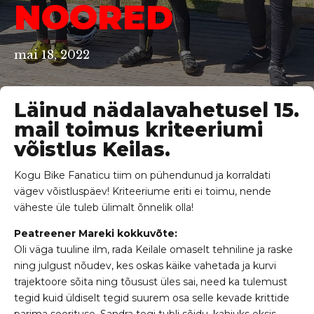
NOORED
mai 18, 2022
Läinud nädalavahetusel 15.
mail toimus kriteeriumi
võistlus Keilas.
Kogu Bike Fanaticu tiim on pühendunud ja korraldati
vägev võistluspäev! Kriteeriume eriti ei toimu, nende
väheste üle tuleb ülimalt õnnelik olla!
Peatreener Mareki kokkuvõte:
Oli väga tuuline ilm, rada Keilale omaselt tehniline ja raske
ning julgust nõudev, kes oskas käike vahetada ja kurvi
trajektoore sõita ning tõusust üles sai, need ka tulemust
tegid kuid üldiselt tegid suurem osa selle kevade krittide
parima soorituse. Sandra tegi tubli sõidu, kahjuks eksis