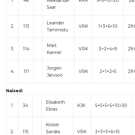
1.
46
Aleksander
KRK
5+5+10=20
28:
Saar
Leander
2.
113
VRK
1+3+6=10
29:
Tammistu
Märt
3.
114
VRK
3+2+4=9
29:
Kannel
Jorgen
4.
111
VRK
2+1+2=5
29:
Järvsoo
Naised:
Elisabeth
1.
34
KJK
5+5+5+5+10=30
Ebras
Kristel
2.
115
Sandra
VRK
3+3+3+6=15