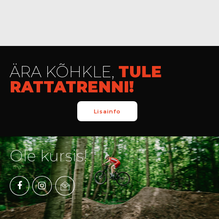
ÄRA KÕHKLE,
TULE
RATTATRENNI!
Lisainfo
Ole kursis!