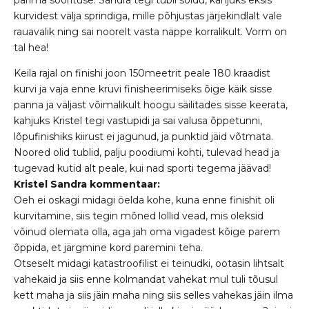
kurvidest välja sprindiga, mille põhjustas järjekindlalt vale
rauavalik ning sai noorelt vasta näppe korralikult. Vorm on
tal hea!
Keila rajal on finishi joon 150meetrit peale 180 kraadist
kurvi ja vaja enne kruvi finisheerimiseks õige käik sisse
panna ja väljast võimalikult hoogu säilitades sisse keerata,
kahjuks Kristel tegi vastupidi ja sai valusa õppetunni,
lõpufinishiks kiirust ei jagunud, ja punktid jäid võtmata.
Noored olid tublid, palju poodiumi kohti, tulevad head ja
tugevad kutid alt peale, kui nad sporti tegema jäävad!
Kristel Sandra kommentaar:
Oeh ei oskagi midagi öelda kohe, kuna enne finishit oli
kurvitamine, siis tegin mõned lollid vead, mis oleksid
võinud olemata olla, aga jah oma vigadest kõige parem
õppida, et järgmine kord paremini teha.
Otseselt midagi katastroofilist ei teinudki, ootasin lihtsalt
vahekaid ja siis enne kolmandat vahekat mul tuli tõusul
kett maha ja siis jäin maha ning siis selles vahekas jäin ilma